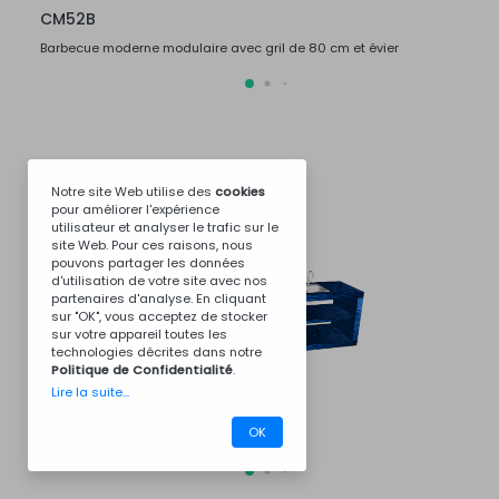
CM52B
CM5
Barbecue moderne modulaire avec gril de 80 cm et évier
Barbec
Notre site Web utilise des
cookies
pour améliorer l'expérience
utilisateur et analyser le trafic sur le
site Web. Pour ces raisons, nous
pouvons partager les données
d'utilisation de votre site avec nos
partenaires d'analyse. En cliquant
sur "OK", vous acceptez de stocker
sur votre appareil toutes les
technologies décrites dans notre
Politique de Confidentialité
.
Lire la suite...
CM53BA5002
CM53
OK