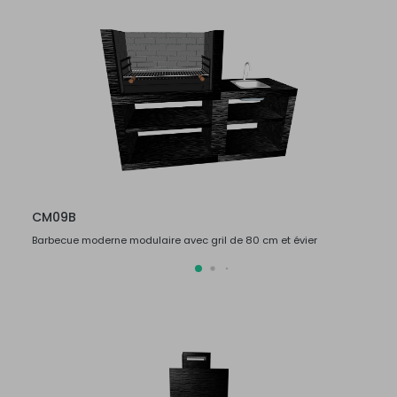
CM09B
CM0
Barbecue moderne modulaire avec gril de 80 cm et évier
Barbec