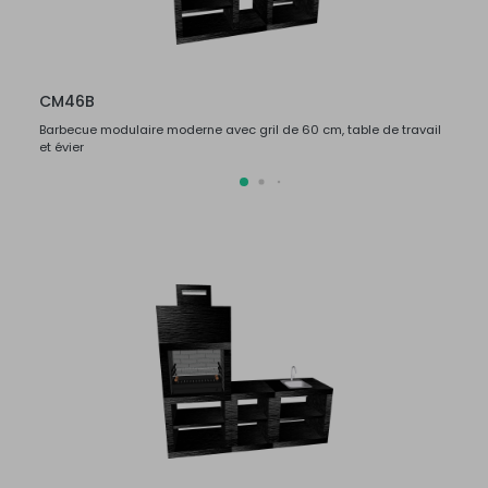
CM46B
CM4
Barbecue modulaire moderne avec gril de 60 cm, table de travail
Barbec
et évier
et évie