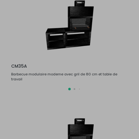
CM35A
CM3
Barbecue modulaire moderne avec gril de 80 cm et table de
Barbec
travail
travail