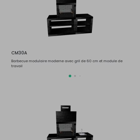
CM30A
CM3
Barbecue modulaire moderne avec gril de 60 cm et module de
Barbe
travail
travail