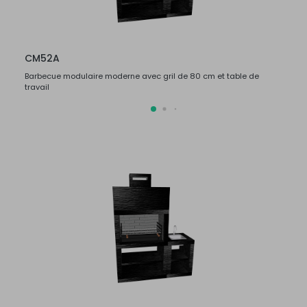
CM52A
CM5
Barbecue modulaire moderne avec gril de 80 cm et table de
Barbec
travail
travail