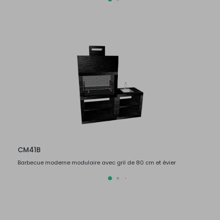
CM41B
CM4
Barbecue moderne modulaire avec gril de 80 cm et évier
Barbec