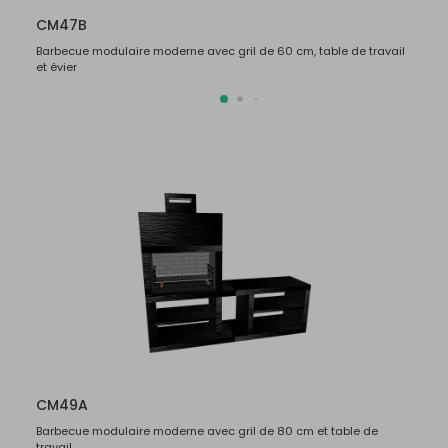
CM47B
CM4
Barbecue modulaire moderne avec gril de 60 cm, table de travail
Barbec
et évier
et évie
CM49A
CM4
Barbecue modulaire moderne avec gril de 80 cm et table de
Barbec
travail
travail