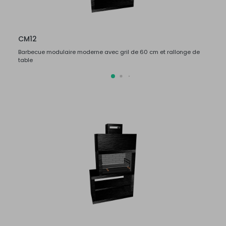
CM12
CM1
Barbecue modulaire moderne avec gril de 60 cm et rallonge de
Barbec
table
table