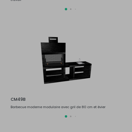
CM49B
CM4
Barbecue moderne modulaire avec gril de 80 cm et évier
Barbec