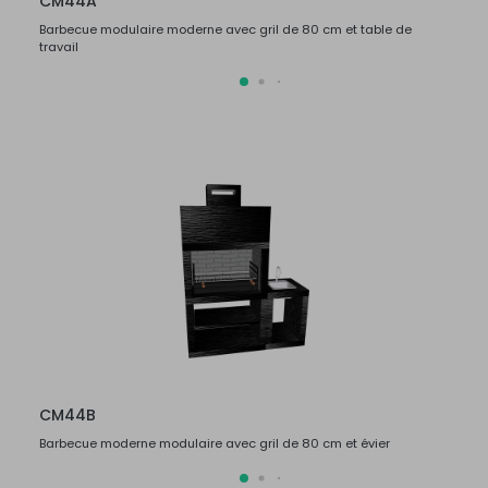
CM44A
CM4
Barbecue modulaire moderne avec gril de 80 cm et table de
Barbec
travail
travail
CM44B
CM4
Barbecue moderne modulaire avec gril de 80 cm et évier
Barbec