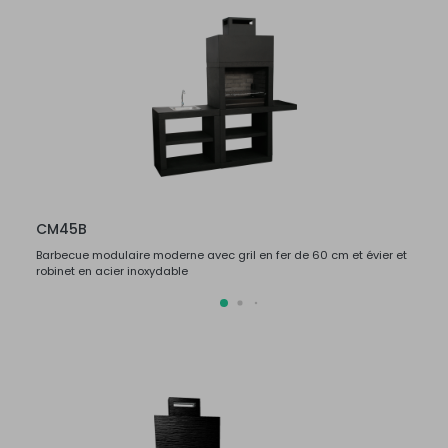
CM45B
CM4
Barbecue modulaire moderne avec gril en fer de 60 cm et évier et
Barbec
robinet en acier inoxydable
robine