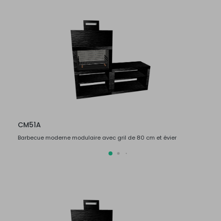
CM51A
CM5
Barbecue moderne modulaire avec gril de 80 cm et évier
Barbec