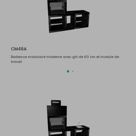
CM46A
CM4
Barbecue modulaire moderne avec gril de 60 cm et module de
Barbe
travail
travail