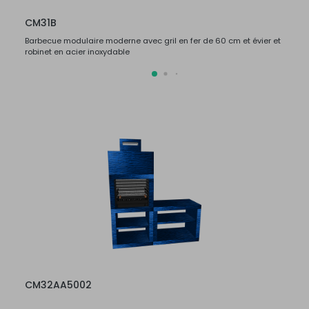
CM31B
CM3
Barbecue modulaire moderne avec gril en fer de 60 cm et évier et
Barbec
robinet en acier inoxydable
robine
CM32AA5002
CM3