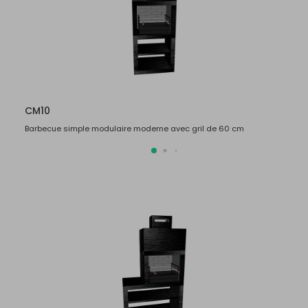
CM10
CM1
Barbecue simple modulaire moderne avec gril de 60 cm
Barbe