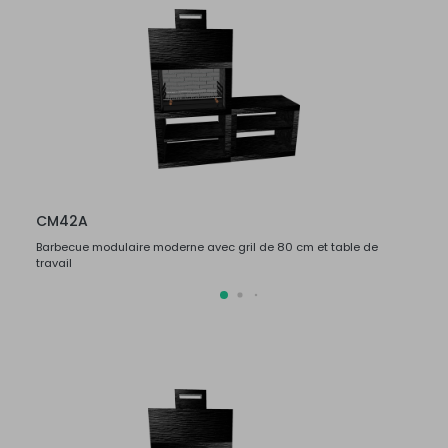
CM42A
CM4
Barbecue modulaire moderne avec gril de 80 cm et table de
Barbec
travail
travail