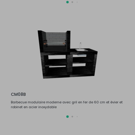
CM08B
CM0
Barbecue modulaire moderne avec gril en fer de 60 cm et évier et
Barbec
robinet en acier inoxydable
robine