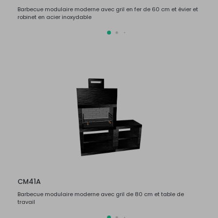
Barbecue modulaire moderne avec gril en fer de 60 cm et évier et
Barbec
robinet en acier inoxydable
robine
CM41A
CM4
Barbecue modulaire moderne avec gril de 80 cm et table de
Barbec
travail
travail