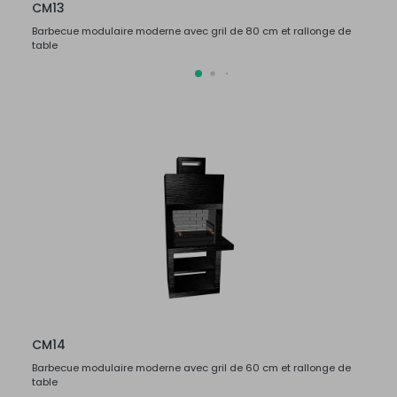
CM13
CM1
Barbecue modulaire moderne avec gril de 80 cm et rallonge de
Barbec
table
table
CM14
CM1
Barbecue modulaire moderne avec gril de 60 cm et rallonge de
Barbec
table
table