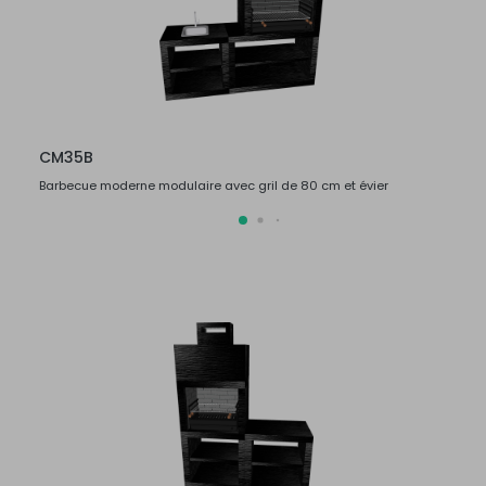
CM35B
CM3
Barbecue moderne modulaire avec gril de 80 cm et évier
Barbec