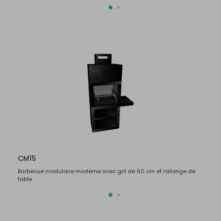
CM15
CM1
Barbecue modulaire moderne avec gril de 60 cm et rallonge de
Barbec
table
table