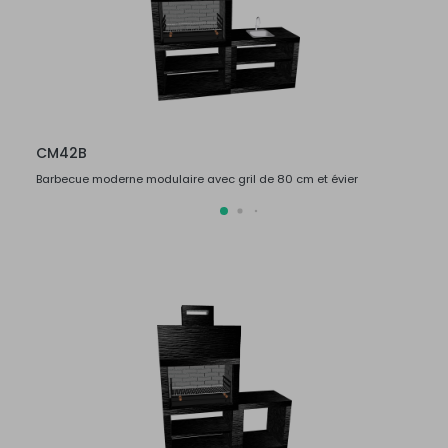
CM42B
CM4
Barbecue moderne modulaire avec gril de 80 cm et évier
Barbec