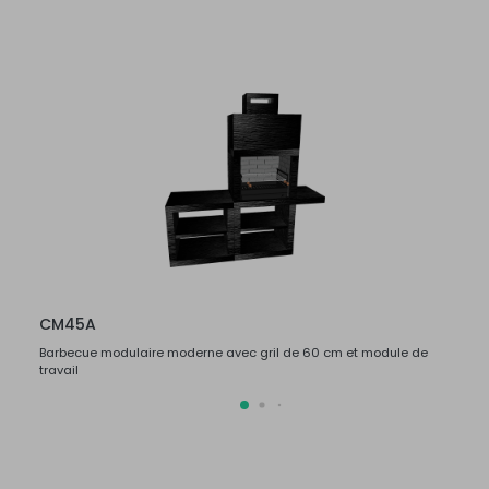
CM45A
CM4
Barbecue modulaire moderne avec gril de 60 cm et module de
Barbe
travail
travail