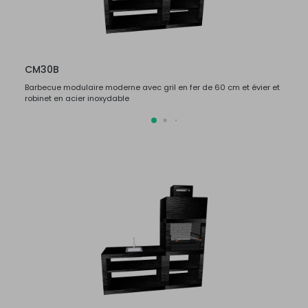
CM30B
CM3
Barbecue modulaire moderne avec gril en fer de 60 cm et évier et
Barbec
robinet en acier inoxydable
robine