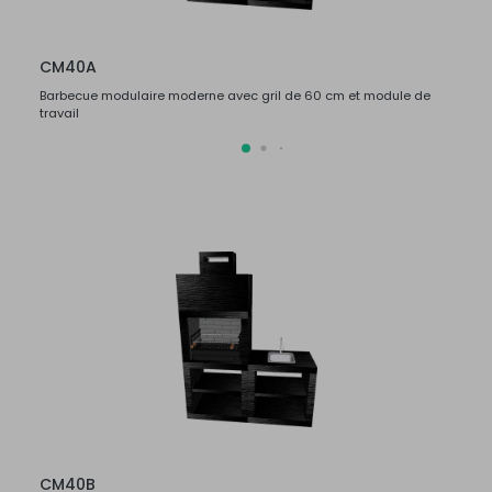
CM40A
CM4
Barbecue modulaire moderne avec gril de 60 cm et module de
Barbe
travail
travail
CM40B
CM4