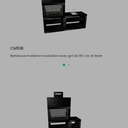
CM51B
CM5
Barbecue moderne modulaire avec gril de 80 cm et évier
Barbec