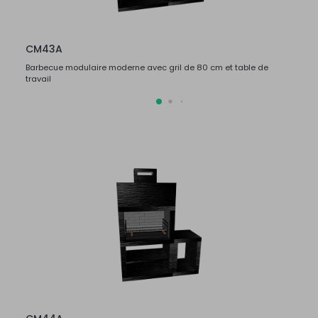
CM43A
CM4
Barbecue modulaire moderne avec gril de 80 cm et table de
Barbec
travail
travail