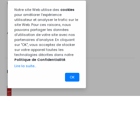
Notre site Web utilise des
cookies
pour améliorer l'expérience
utilisateur et analyser le trafic sur le
site Web. Pour ces raisons, nous
pouvons partager les données
Acier inoxydable
d'utilisation de votre site avec nos
partenaires d'analyse. En cliquant
sur "OK", vous acceptez de stocker
sur votre appareil toutes les
technologies décrites dans notre
Politique de Confidentialité
.
Lire la suite...
Plus d'Options...
OK
CM08BCZ7016
Kit d'installation
Barbecues