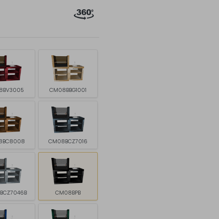
8BV3005
CM08BBG1001
8BC8008
CM08BCZ7016
BCZ7046B
CM08BPB