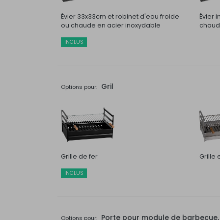
Évier 33x33cm et robinet d'eau froide
Évier 
ou chaude en acier inoxydable
chaude
INCLUS
Gril
Options pour:
Grille de fer
Grille
INCLUS
Porte pour module de barbecue, t
Options pour: