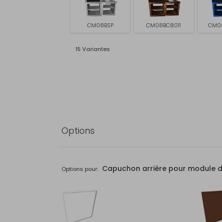
CM08BSP
CM08BC8011
CM0
15 Variantes
Options
Capuchon arrière pour module de 
Options pour: