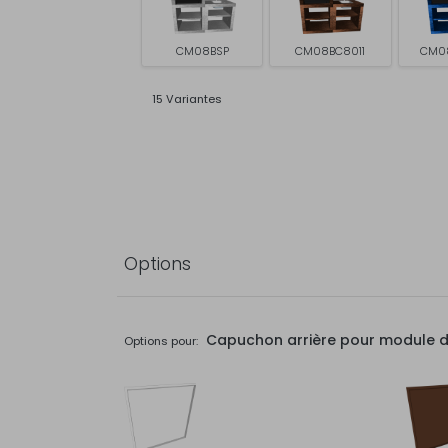
CM08BSP
CM08BC8011
CM0
15 Variantes
Options
Capuchon arrière pour module de 
Options pour: