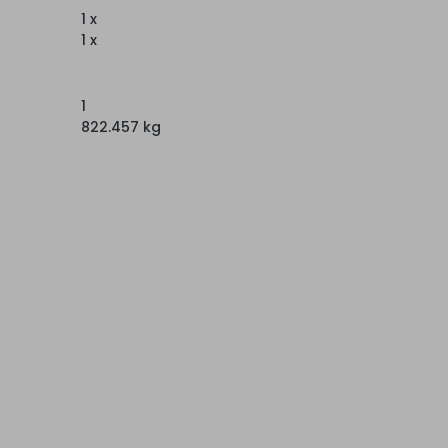
1 x
1 x
1
822.457 kg