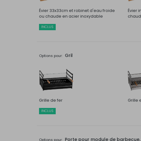
Évier 33x33cm et robinet d'eau froide
Évier 
ou chaude en acier inoxydable
chaude
INCLUS
Gril
Options pour:
Grille de fer
Grille
INCLUS
Porte pour module de barbecue, t
Options pour: