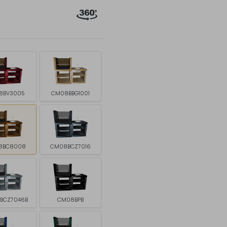
8BV3005
CM08BBG1001
8BC8008
CM08BCZ7016
BCZ7046B
CM08BPB