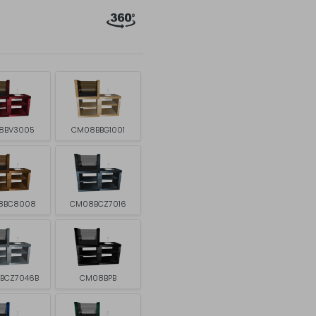
8BV3005
CM08BBG1001
8BC8008
CM08BCZ7016
BCZ7046B
CM08BPB