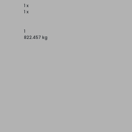
1 x
1 x
1
822.457 kg