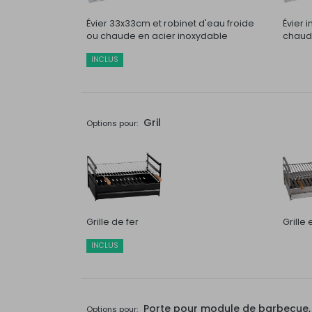
Évier 33x33cm et robinet d'eau froide
Évier 
ou chaude en acier inoxydable
chaude
INCLUS
Gril
Options pour:
Grille de fer
Grille
INCLUS
Porte pour module de barbecue, t
Options pour: