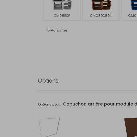
CM08BSP
CM08BC8011
CM0
15 Variantes
Options
Capuchon arrière pour module de 
Options pour: