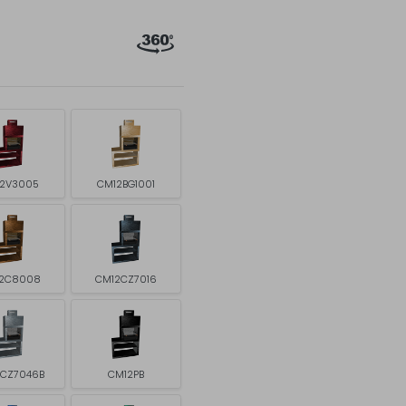
2V3005
CM12BG1001
2C8008
CM12CZ7016
2CZ7046B
CM12PB