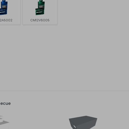
2A5002
CM12V6005
becue