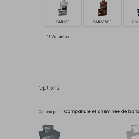
CM12SP
CM12C8011
CM1
15 Variantes
Options
Campanule et cheminée de bar
Options pour: