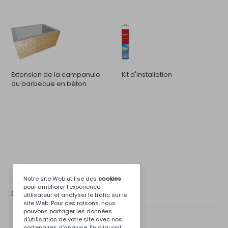
Extension de la campanule
Kit d'installation
du barbecue en béton
Notre site Web utilise des
cookies
pour améliorer l'expérience
Galerie de Photos
utilisateur et analyser le trafic sur le
site Web. Pour ces raisons, nous
pouvons partager les données
d'utilisation de votre site avec nos
partenaires d'analyse. En cliquant