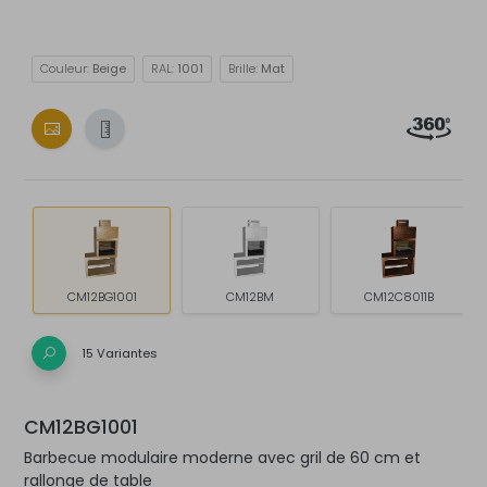
Couleur:
Beige
RAL:
1001
Brille:
Mat
CM12BG1001
CM12BM
CM12C8011B
15 Variantes
CM12BG1001
Barbecue modulaire moderne avec gril de 60 cm et
rallonge de table