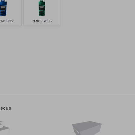
0A5002
CM10V6005
becue