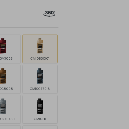
0V3005
CM10BG1001
0C8008
CM10CZ7016
CZ7046B
CM10PB