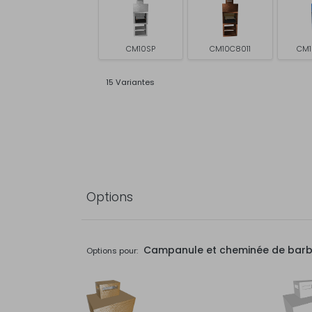
CM10SP
CM10C8011
CM1
15 Variantes
Options
Campanule et cheminée de bar
Options pour: