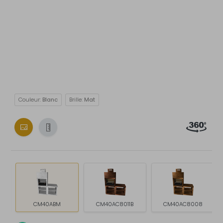
Couleur:
Blanc
Brille:
Mat
CM40ABM
CM40AC8011B
CM40AC8008