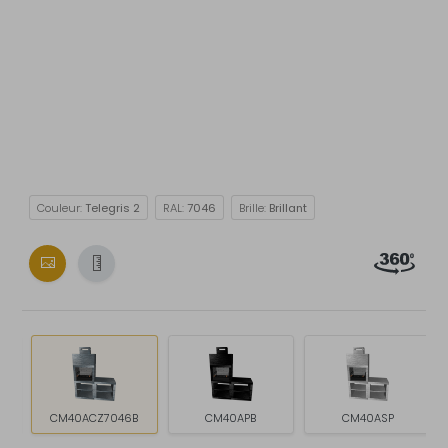
Couleur:
Telegris 2
RAL:
7046
Brille:
Brillant
CM40ACZ7046B
CM40APB
CM40ASP