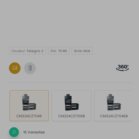
Couleur:
Telegris 2
RAL:
7046
Brille:
Mat
CM32ACZ7046
CM32ACZ7016B
CM32ACZ7046B
15 Variantes