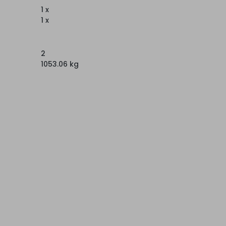
1 x
1 x
2
1053.06 kg