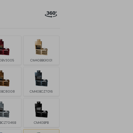
0BV3005
CM40BBG1001
0BC8008
CM40BCZ7016
BCZ7046B
CM40BPB