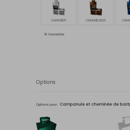
CM40BSP
CM40BC8011
CM4
15 Variantes
Options
Campanule et cheminée de bar
Options pour: