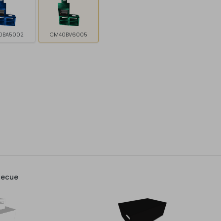
0BA5002
CM40BV6005
becue