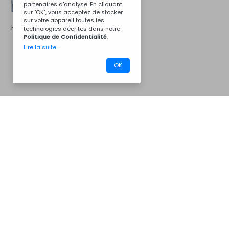
partenaires d'analyse. En cliquant
sur "OK", vous acceptez de stocker
sur votre appareil toutes les
Kit d'installation
technologies décrites dans notre
Politique de Confidentialité
.
Lire la suite...
OK
CM07SP
Barbecues
Nous contacter
Pour plus d'informations...
Whats App
Messenger