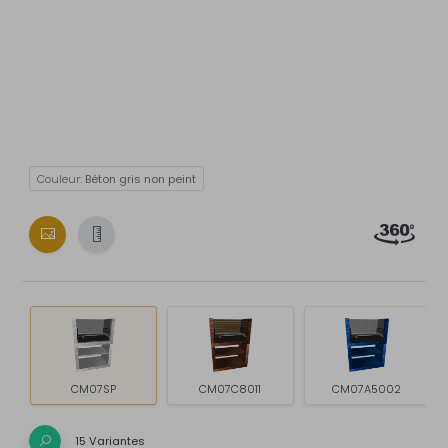
Couleur:
Béton gris non peint
CM07SP
CM07C8011
CM07A5002
15 Variantes