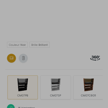
Couleur:
Noir
Brille:
Brillant
CM07PB
CM07SP
CM07C8011
15 Variantes