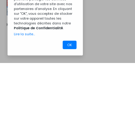
d'utilisation de votre site avec nos
partenaires d'analyse. En cliquant
sur "OK", vous acceptez de stocker
sur votre appareil toutes les
technologies décrites dans notre
Kit d'installation
Politique de Confidentialité
.
Lire la suite...
OK
CM07PB
Barbecues
Nous contacter
Pour plus d'informations...
Whats App
Messenger