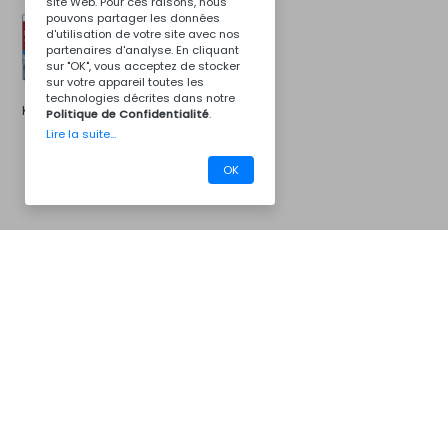
site Web. Pour ces raisons, nous
pouvons partager les données
d'utilisation de votre site avec nos
partenaires d'analyse. En cliquant
sur "OK", vous acceptez de stocker
sur votre appareil toutes les
technologies décrites dans notre
Kit d'installation
Politique de Confidentialité
.
Lire la suite...
OK
CM07CZ7046
Barbecues
Nous contacter
Pour plus d'informations...