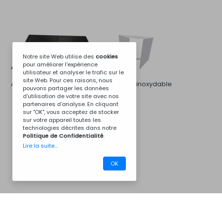
Notre site Web utilise des
cookies
pour améliorer l'expérience
utilisateur et analyser le trafic sur le
site Web. Pour ces raisons, nous
Acier galvanisé noir
Acier inoxydable
pouvons partager les données
d'utilisation de votre site avec nos
partenaires d'analyse. En cliquant
sur "OK", vous acceptez de stocker
sur votre appareil toutes les
technologies décrites dans notre
Politique de Confidentialité
.
Lire la suite...
OK
Nous contacter
CM07BM
Pour plus d'informations...