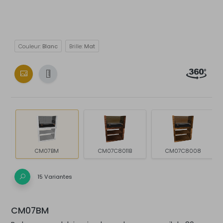
Couleur:
Blanc
Brille:
Mat
CM07BM
CM07C8011B
CM07C8008
15 Variantes
CM07BM