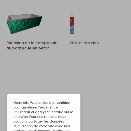
Extension de la campanule
Kit d'installation
du barbecue en béton
Notre site Web utilise des
cookies
pour améliorer l'expérience
Galerie de Photos
utilisateur et analyser le trafic sur le
site Web. Pour ces raisons, nous
pouvons partager les données
d'utilisation de votre site avec nos
partenaires d'analyse. En cliquant