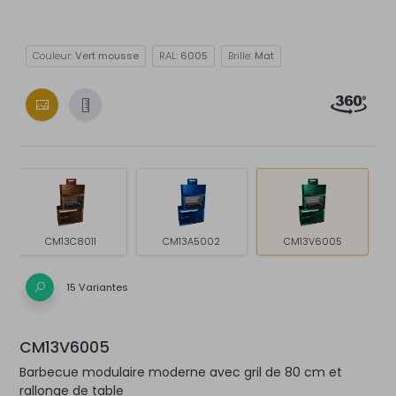
Couleur:
Vert mousse
RAL:
6005
Brille:
Mat
CM13C8011
CM13A5002
CM13V6005
15 Variantes
CM13V6005
Barbecue modulaire moderne avec gril de 80 cm et
rallonge de table