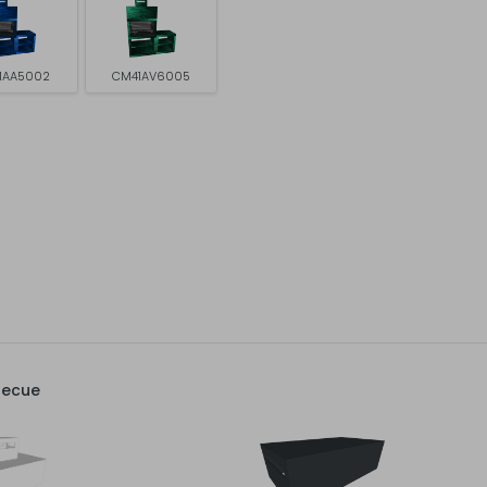
1AA5002
CM41AV6005
becue