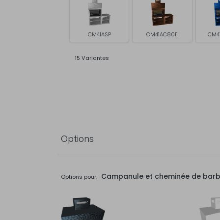
CM41ASP
CM41AC8011
CM4
15 Variantes
Options
Campanule et cheminée de bar
Options pour: