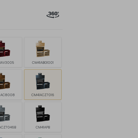
1AV3005
CM41ABG1001
1AC8008
CM41ACZ7016
ACZ7046B
CM41APB