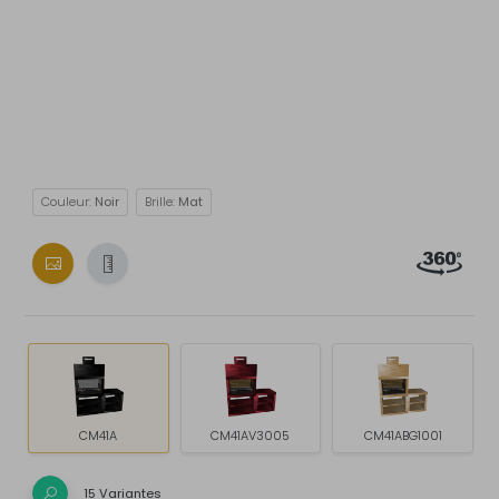
Couleur:
Noir
Brille:
Mat
CM41A
CM41AV3005
CM41ABG1001
15 Variantes