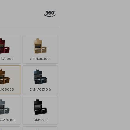
1AV3005
CM41ABG1001
1AC8008
CM41ACZ7016
ACZ7046B
CM41APB