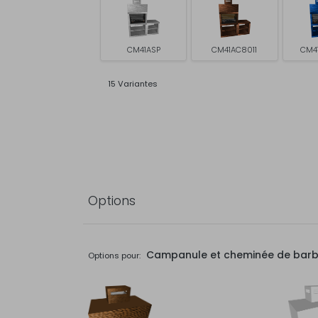
CM41ASP
CM41AC8011
CM4
15 Variantes
Options
Campanule et cheminée de bar
Options pour: