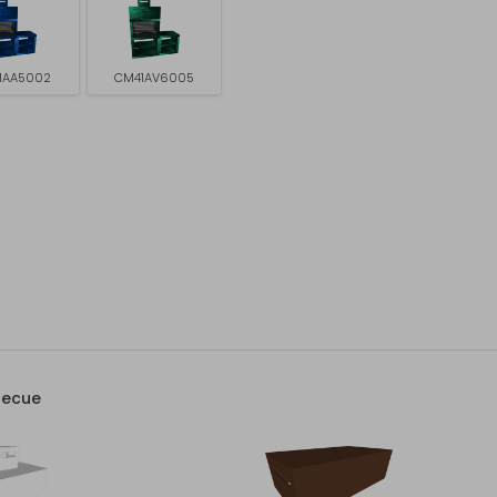
1AA5002
CM41AV6005
becue