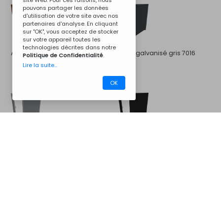
site Web. Pour ces raisons, nous
pouvons partager les données
d'utilisation de votre site avec nos
partenaires d'analyse. En cliquant
sur "OK", vous acceptez de stocker
sur votre appareil toutes les
technologies décrites dans notre
Acier galvanisé brun 8011
Acier galvanisé gris 7016
Politique de Confidentialité
.
Lire la suite...
OK
CM09BC8011B
Acier galvanisé gris 7046
Acier galvanisé noir
Barbecues