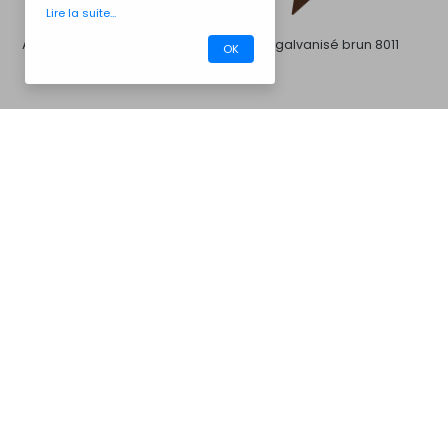
Lire la suite...
Acier galvanisé blanc
Acier galvanisé brun 8011
OK
CM30AV6005
Barbecues
Acier galvanisé gris 7016
Acier galvanisé gris 7046
Acier galvanisé noir
Acier inoxydable