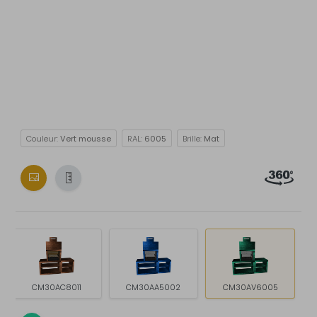
Couleur:
Vert mousse
RAL:
6005
Brille:
Mat
CM30AC8011
CM30AA5002
CM30AV6005