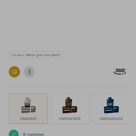
Couleur:
Béton gris non peint
CM30ASP
CM30AC8011
CM30AA5002
15 Variantes