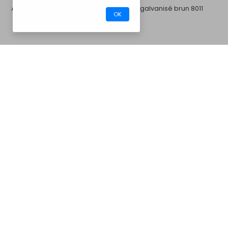
Acier galvanisé blanc
Acier galvanisé brun 8011
OK
CM30ABM
Barbecues
Acier galvanisé gris 7016
Acier galvanisé gris 7046
Acier galvanisé noir
Acier inoxydable