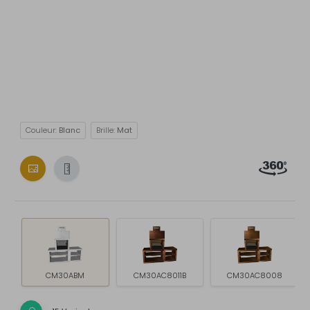
Couleur:
Blanc
Brille:
Mat
CM30ABM
CM30AC8011B
CM30AC8008