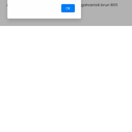
Acier galvanisé blanc
Acier galvanisé brun 8011
OK
CM30A
Barbecues
Acier galvanisé gris 7016
Acier galvanisé gris 7046
Acier galvanisé noir
Acier inoxydable