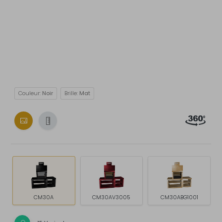
Couleur:
Noir
Brille:
Mat
CM30A
CM30AV3005
CM30ABG1001