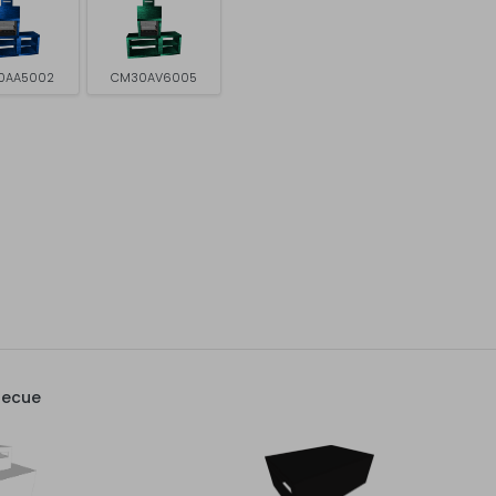
0AA5002
CM30AV6005
becue