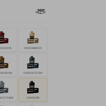
0AV3005
CM30ABG1001
0AC8008
CM30ACZ7016
ACZ7046B
CM30APB