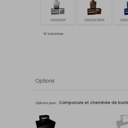
CM30ASP
CM30AC8011
CM3
15 Variantes
Options
Campanule et cheminée de bar
Options pour: