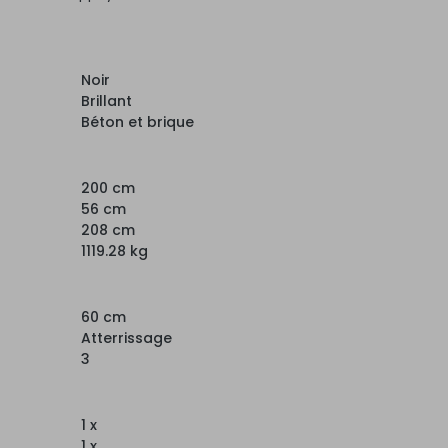
Noir
Brillant
Béton et brique
200 cm
56 cm
208 cm
1119.28 kg
60 cm
Atterrissage
3
1 x
1 x