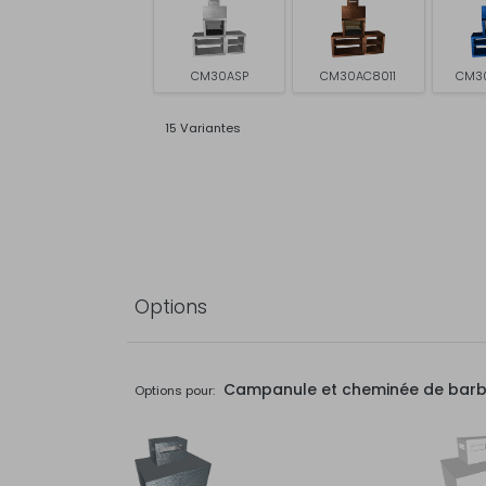
CM30ASP
CM30AC8011
CM3
15 Variantes
Options
Campanule et cheminée de bar
Options pour: