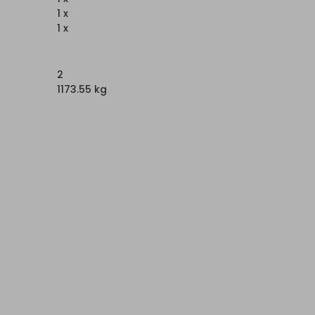
1 x
1 x
2
1173.55 kg