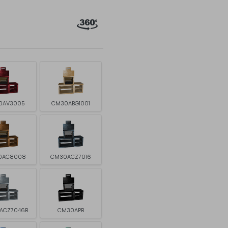
0AV3005
CM30ABG1001
0AC8008
CM30ACZ7016
ACZ7046B
CM30APB