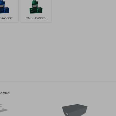
0AA5002
CM30AV6005
becue