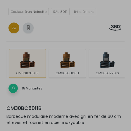
Couleur:
Brun Noisette
RAL:
8011
Brille:
Brillant
CM30BC8011B
CM30BC8008
CM30BCZ7016
15 Variantes
CM30BC8011B
Barbecue modulaire moderne avec gril en fer de 60 cm
et évier et robinet en acier inoxydable