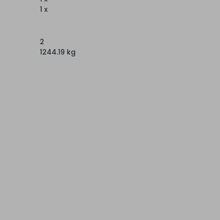
1 x
2
1244.19 kg