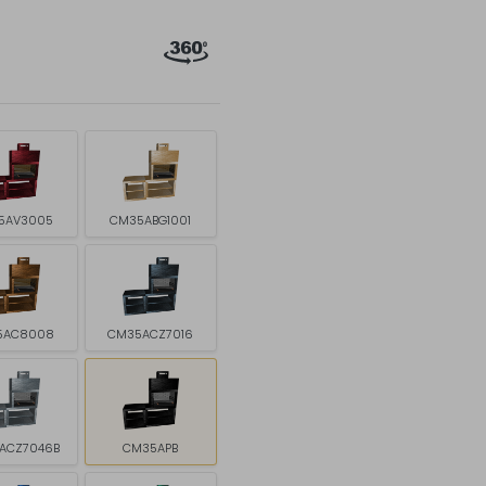
5AV3005
CM35ABG1001
5AC8008
CM35ACZ7016
ACZ7046B
CM35APB