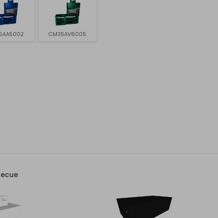
5AA5002
CM35AV6005
becue