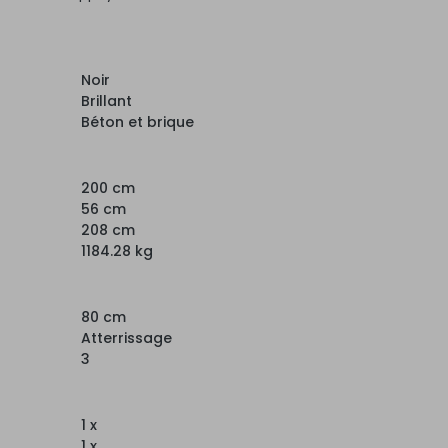
Noir
Brillant
Béton et brique
200 cm
56 cm
208 cm
1184.28 kg
80 cm
Atterrissage
3
1 x
1 x