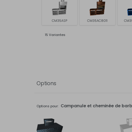
CM35ASP
CM35AC8011
CM3
15 Variantes
Options
Campanule et cheminée de bar
Options pour: