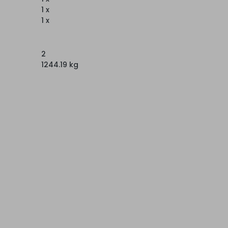
1 x
1 x
2
1244.19 kg