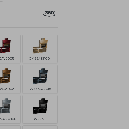
5AV3005
CM35ABG1001
5AC8008
CM35ACZ7016
ACZ7046B
CM35APB