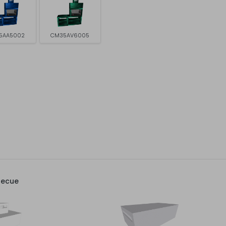
5AA5002
CM35AV6005
becue