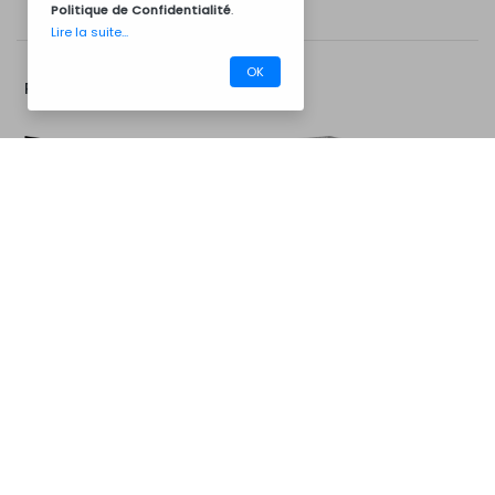
Politique de Confidentialité
.
Lire la suite...
OK
Plus d'Options...
CM14PB
Barbecues
Chapeau de cheminée en
Extension de cheminée en
béton
béton
Extension de la campanule
Kit d'installation
du barbecue en béton