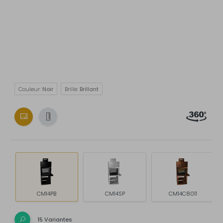
Couleur:
Noir
Brille:
Brillant
CM14PB
CM14SP
CM14C8011
15 Variantes