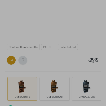
Couleur:
Brun Noisette
RAL:
8011
Brille:
Brillant
CM15C8011B
CM15C8008
CM15CZ7016