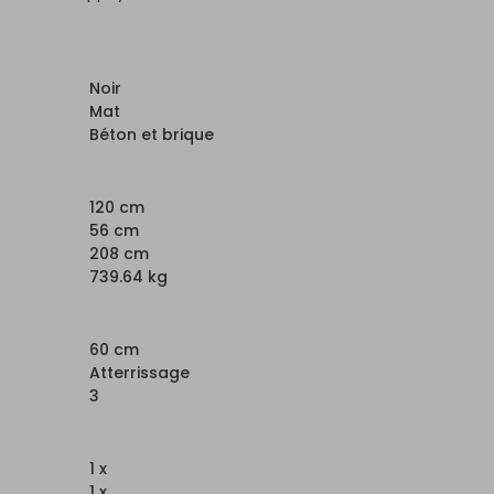
Noir
Mat
Béton et brique
120 cm
56 cm
208 cm
739.64 kg
60 cm
Atterrissage
3
1 x
1 x