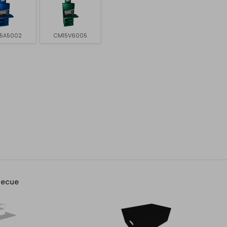
5A5002
CM15V6005
becue