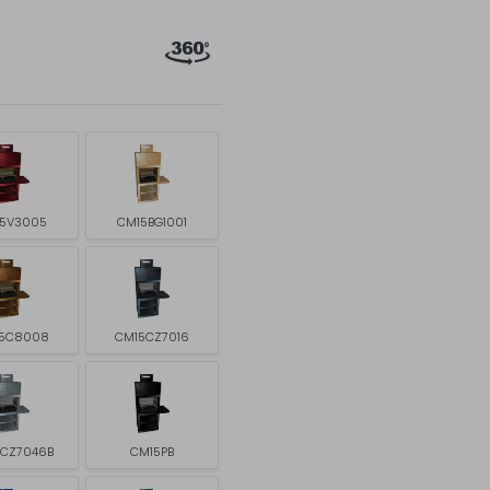
5V3005
CM15BG1001
5C8008
CM15CZ7016
5CZ7046B
CM15PB