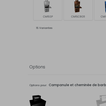
CM15SP
CM15C8011
CM1
15 Variantes
Options
Campanule et cheminée de bar
Options pour: