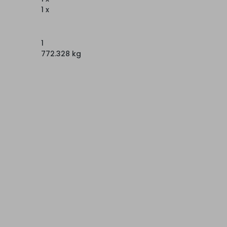
1 x
1
772.328 kg