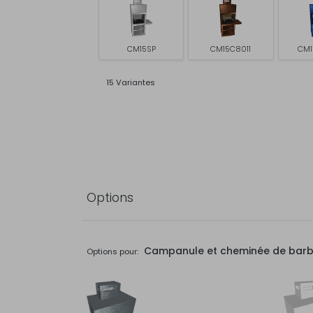
CM15SP
CM15C8011
CM1
15 Variantes
Options
Campanule et cheminée de bar
Options pour: