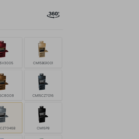
5V3005
CM15BG1001
5C8008
CM15CZ7016
5CZ7046B
CM15PB