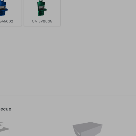
5A5002
CM15V6005
becue