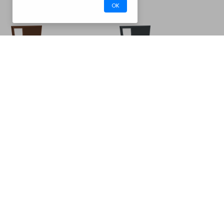
OK
CM32BV6005
Barbecues
Acier galvanisé brun 8011
Acier galvanisé gris 7016
Acier galvanisé gris 7046
Acier galvanisé noir