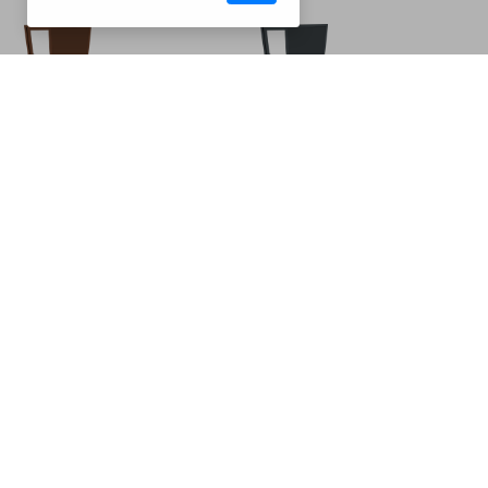
CM32BCZ7016B
Barbecues
Acier galvanisé brun 8011
Acier galvanisé gris 7016
Acier galvanisé gris 7046
Acier galvanisé noir