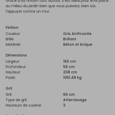
Grâce à sa finition tout autour, il est idéal pour être placé
au milieu du jardin bien que vous puissiez, bien sûr,
l'appuyer contre un mur.
Finition
Couleur:
Gris Anthracite
Brille:
Brillant
Matériel:
Béton et brique
Dimensions
Largeur:
160 cm
Profondeur:
56 cm
Hauteur:
208 cm
Poids:
1051.48 kg
Gril
Gril:
60 cm
Type de gril:
Atterrissage
Hauteurs de cuisine:
3