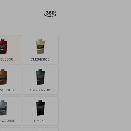
5V3005
CM25BG1001
5C8008
CM25CZ7016
CZ7046B
CM25PB