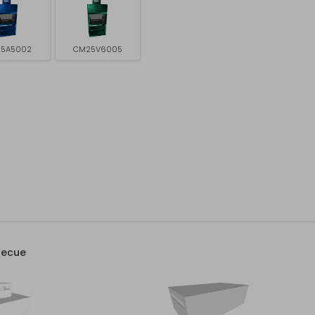
5A5002
CM25V6005
becue