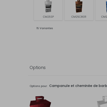
CM25SP
CM25C8011
CM2
15 Variantes
Options
Campanule et cheminée de bar
Options pour: