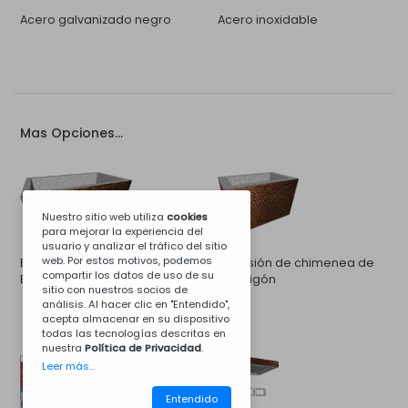
Acero galvanizado negro
Acero inoxidable
Mas Opciones...
Nuestro sitio web utiliza
cookies
para mejorar la experiencia del
usuario y analizar el tráfico del sitio
web. Por estos motivos, podemos
Extensión de Campanula de
Extensión de chimenea de
compartir los datos de uso de su
Barbecue de Concreto
hormigón
sitio con nuestros socios de
análisis. Al hacer clic en "Entendido",
acepta almacenar en su dispositivo
todas las tecnologías descritas en
nuestra
Política de Privacidad
.
Leer más...
Entendido