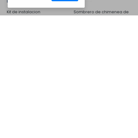
Kit de instalacion
Sombrero de chimenea de
hormigón
CM35BC8011
Barbacoas
Galería de Fotos