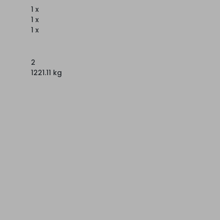
1 x
1 x
1 x
2
1221.11 kg