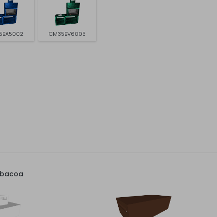
5BA5002
CM35BV6005
rbacoa