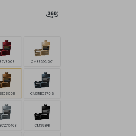
5BV3005
CM35BBG1001
5BC8008
CM35BCZ7016
BCZ7046B
CM35BPB