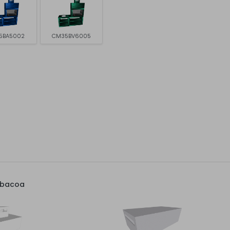
5BA5002
CM35BV6005
rbacoa