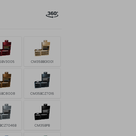
5BV3005
CM35BBG1001
5BC8008
CM35BCZ7016
BCZ7046B
CM35BPB