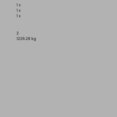
1 x
1 x
1 x
2
1226.28 kg