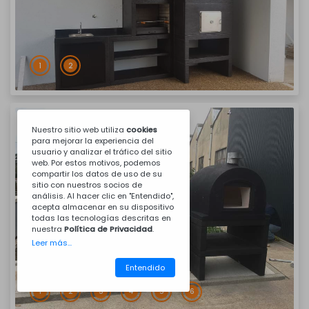
1
2
Nuestro sitio web utiliza
cookies
para mejorar la experiencia del
usuario y analizar el tráfico del sitio
web. Por estos motivos, podemos
compartir los datos de uso de su
sitio con nuestros socios de
análisis. Al hacer clic en "Entendido",
acepta almacenar en su dispositivo
todas las tecnologías descritas en
nuestra
Política de Privacidad
.
Leer más...
Entendido
1
2
3
4
5
6