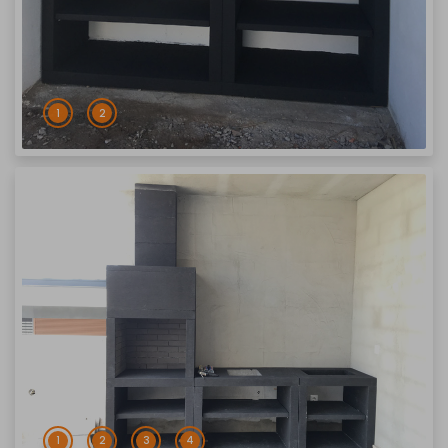
1
2
1
2
3
4