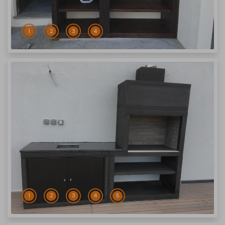
1
2
3
4
1
2
3
4
5