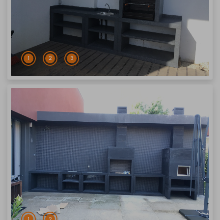
1
2
3
1
2