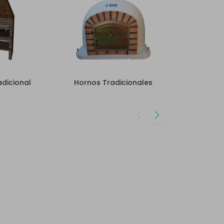
radicional
Hornos Tradicionales
Acce