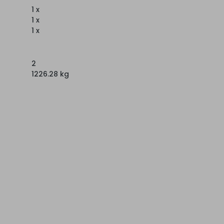
1 x
1 x
1 x
2
1226.28 kg