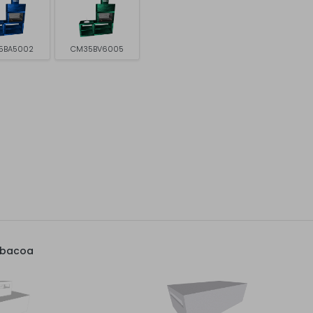
5BA5002
CM35BV6005
rbacoa