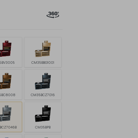
5BV3005
CM35BBG1001
5BC8008
CM35BCZ7016
BCZ7046B
CM35BPB