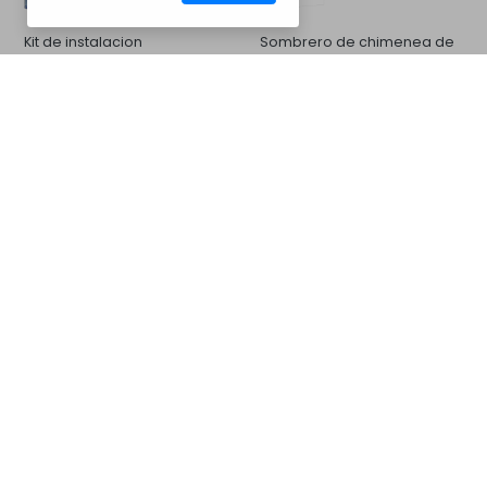
Kit de instalacion
Sombrero de chimenea de
hormigón
CM35BV3005
Barbacoas
Galería de Fotos