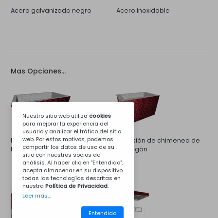
Acero galvanizado negro
Acero inoxidable
Mas Opciones...
Nuestro sitio web utiliza
cookies
para mejorar la experiencia del
usuario y analizar el tráfico del sitio
web. Por estos motivos, podemos
Extensión de Campanula de
Extensión de chimenea de
compartir los datos de uso de su
Barbecue de Concreto
hormigón
sitio con nuestros socios de
análisis. Al hacer clic en "Entendido",
acepta almacenar en su dispositivo
todas las tecnologías descritas en
nuestra
Política de Privacidad
.
Leer más...
Entendido