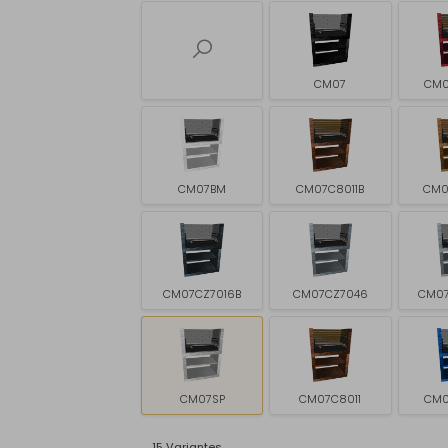
CM07
CM0
CM07BM
CM07C8011B
CM0
CM07CZ7016B
CM07CZ7046
CM07
CM07SP
CM07C8011
CM0
15 Variantes