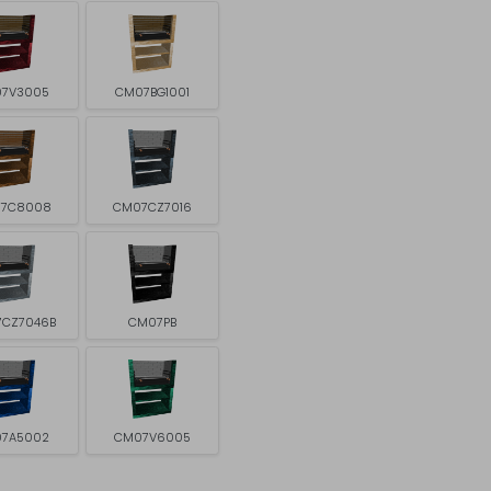
7V3005
CM07BG1001
7C8008
CM07CZ7016
CZ7046B
CM07PB
7A5002
CM07V6005