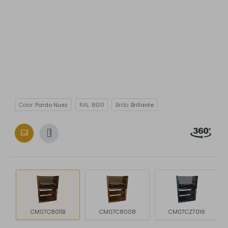
Color:
Pardo Nuez
RAL:
8011
Brillo:
Brillante
CM07C8011B
CM07C8008
CM07CZ7016