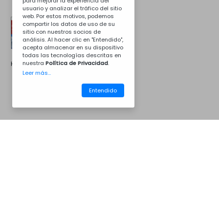
para mejorar la experiencia del
usuario y analizar el tráfico del sitio
web. Por estos motivos, podemos
compartir los datos de uso de su
sitio con nuestros socios de
análisis. Al hacer clic en "Entendido",
acepta almacenar en su dispositivo
todas las tecnologías descritas en
nuestra
Política de Privacidad
.
Kit de instalacion
Leer más...
Entendido
CM07
Barbacoas
Contacta con nosotros
Para más información...