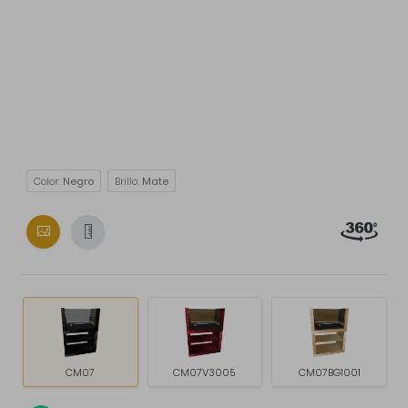
Color:
Negro
Brillo:
Mate
CM07
CM07V3005
CM07BG1001