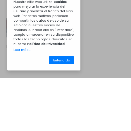
Nuestro sitio web utiliza
cookies
Mas Opciones...
para mejorar la experiencia del
usuario y analizar el tráfico del sitio
web. Por estos motivos, podemos
compartir los datos de uso de su
sitio con nuestros socios de
análisis. Al hacer clic en "Entendido",
acepta almacenar en su dispositivo
todas las tecnologías descritas en
nuestra
Política de Privacidad
.
Kit de instalacion
Leer más...
Entendido
CM07CZ7046B
Barbacoas
Contacta con nosotros
Para más información...