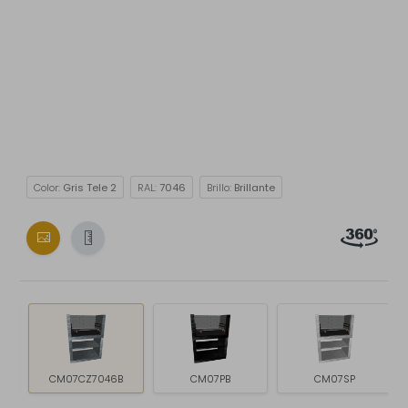
Color:
Gris Tele 2
RAL:
7046
Brillo:
Brillante
CM07CZ7046B
CM07PB
CM07SP