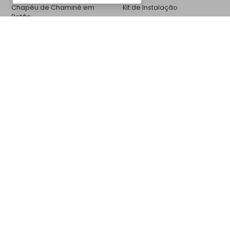
Chapéu de Chaminé em
Kit de Instalação
Betão
CM35BV6005
Churrasqueiras
Galeria de Fotos