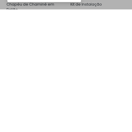
Chapéu de Chaminé em
Kit de Instalação
Betão
CM35BC8008
Churrasqueiras
Galeria de Fotos